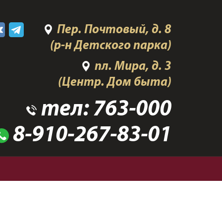
Пер. Почтовый, д. 8
(р-н Детского парка)
пл. Мира, д. 3
(Центр. Дом быта)
тел:
763-000
8-910-267-83-01