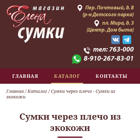
Пер. Почтовый, д. 8
(р-н Детского парка)
пл. Мира, д. 3
(Центр. Дом быта)
тел:
763-000
8-910-267-83-01
ГЛАВНАЯ
КАТАЛОГ
КОНТАКТЫ
Главная
/
Каталог
/
Сумки через плечо
- Сумки из
экокожи
Сумки через плечо из
экокожи