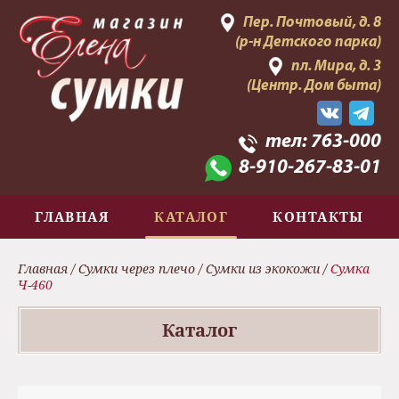
Пер. Почтовый, д. 8
(р-н Детского парка)
пл. Мира, д. 3
(Центр. Дом быта)
тел:
763-000
8-910-267-83-01
ГЛАВНАЯ
КАТАЛОГ
КОНТАКТЫ
Главная
/
Сумки через плечо
/
Сумки из экокожи
/
Сумка
Ч-460
Каталог