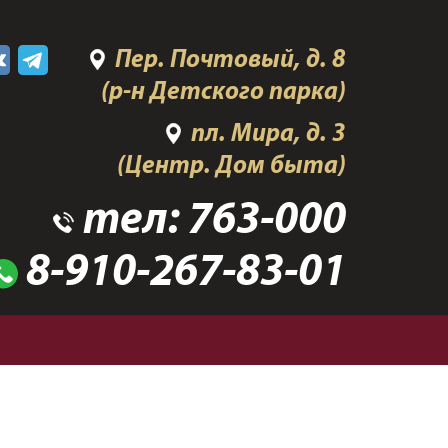
Пер. Почтовый, д. 8
(р-н Детского парка)
пл. Мира, д. 3
(Центр. Дом быта)
тел:
763-000
8-910-267-83-01