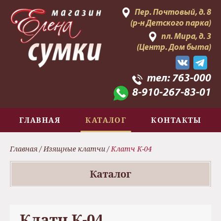
Пер. Почтовый, д. 8
(р-н Детского парка)
пл. Мира, д. 3
(Центр. Дом быта)
тел:
763-000
8-910-267-83-01
ГЛАВНАЯ
КАТАЛОГ
КОНТАКТЫ
Главная
/
Изящные клатчи
/
Клатч К-04
Каталог
Клатч К-04