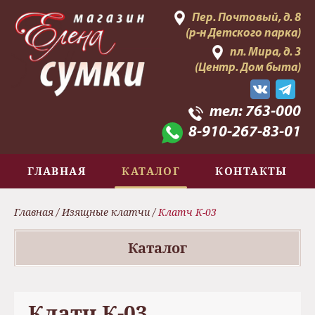
Пер. Почтовый, д. 8
(р-н Детского парка)
пл. Мира, д. 3
(Центр. Дом быта)
тел:
763-000
8-910-267-83-01
ГЛАВНАЯ
КАТАЛОГ
КОНТАКТЫ
Главная
/
Изящные клатчи
/
Клатч К-03
Каталог
Клатч К-03