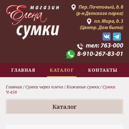
Пер. Почтовый, д. 8
(р-н Детского парка)
пл. Мира, д. 3
(Центр. Дом быта)
тел:
763-000
8-910-267-83-01
ГЛАВНАЯ
КАТАЛОГ
КОНТАКТЫ
Главная
/
Сумки через плечо
/
Кожаные сумки
/
Сумка
Ч-458
Каталог