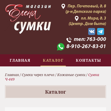
Пер. Почтовый, д. 8
(р-н Детского парка)
пл. Мира, д. 3
(Центр. Дом быта)
тел:
763-000
8-910-267-83-01
ГЛАВНАЯ
КАТАЛОГ
КОНТАКТЫ
Главная
/
Сумки через плечо
/
Кожаные сумки
/
Сумка
Ч-449
Каталог