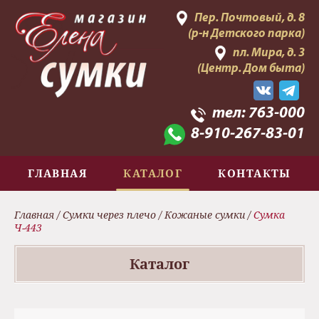
Пер. Почтовый, д. 8
(р-н Детского парка)
пл. Мира, д. 3
(Центр. Дом быта)
тел:
763-000
8-910-267-83-01
ГЛАВНАЯ
КАТАЛОГ
КОНТАКТЫ
Главная
/
Сумки через плечо
/
Кожаные сумки
/
Сумка
Ч-443
Каталог