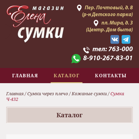
Пер. Почтовый, д. 8
(р-н Детского парка)
пл. Мира, д. 3
(Центр. Дом быта)
тел:
763-000
8-910-267-83-01
ГЛАВНАЯ
КАТАЛОГ
КОНТАКТЫ
Главная
/
Сумки через плечо
/
Кожаные сумки
/
Сумка
Ч-432
Каталог