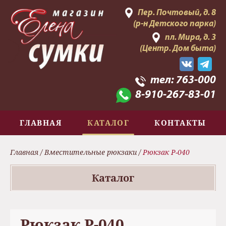
Пер. Почтовый, д. 8
(р-н Детского парка)
пл. Мира, д. 3
(Центр. Дом быта)
тел:
763-000
8-910-267-83-01
ГЛАВНАЯ
КАТАЛОГ
КОНТАКТЫ
Главная
/
Вместительные рюкзаки
/
Рюкзак Р-040
Каталог
Рюкзак Р-040