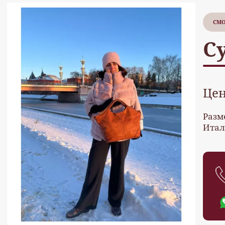
СМО
С
Це
Разм
Итал