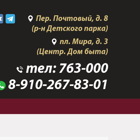
Пер. Почтовый, д. 8
(р-н Детского парка)
пл. Мира, д. 3
(Центр. Дом быта)
тел:
763-000
8-910-267-83-01