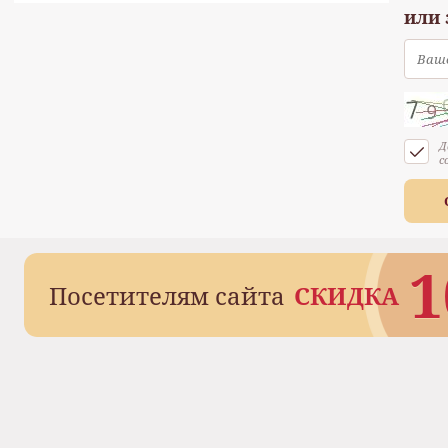
или
Д
с
1
Посетителям сайта
СКИДКА