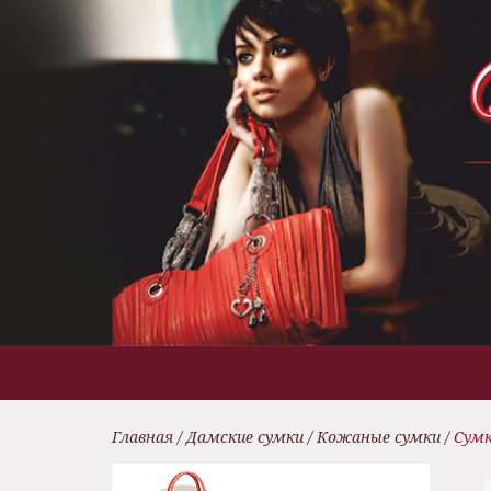
Главная
/
Дамские сумки
/
Кожаные сумки
/
Сумк