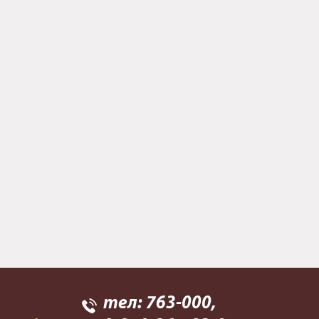
тел:
763-000
,