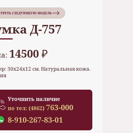
ТРЕТЬ СЛЕДУЮЩУЮ МОДЕЛЬ
умка Д-757
14500 ₽
на:
ер: 30х24х12 см. Натуральная кожа.
ия
Уточнить наличие
763-000
по тел:
(4862)
8-910-267-83-01